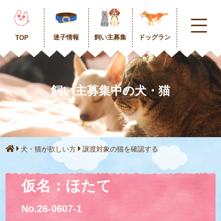
迷子情報
飼い主募集
ドッグラン
TOP
飼い主募集中の犬・猫
犬・猫が欲しい方
譲渡対象の猫を確認する
仮名：ほたて
No.26-0607-1