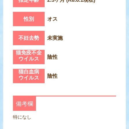
性別
オス
不妊去勢
未実施
猫免疫不全
陰性
ウイルス
猫白血病
陰性
ウイルス
備考欄
特になし