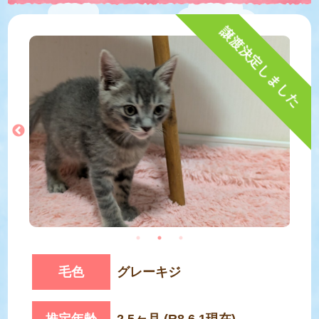
譲渡決定しました
毛色
グレーキジ
推定年齢
2.5ヶ月 (R8.6.1現在)