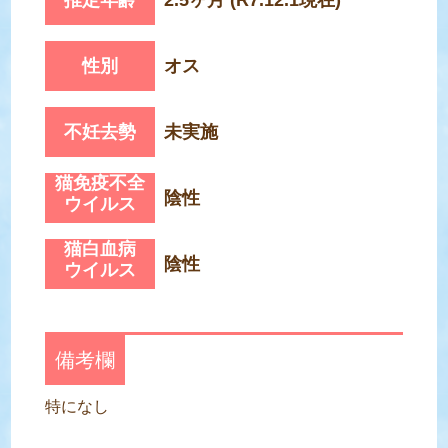
性別
オス
不妊去勢
未実施
猫免疫不全
陰性
ウイルス
猫白血病
陰性
ウイルス
備考欄
特になし