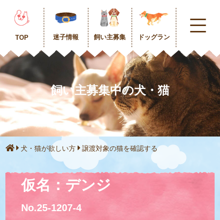
迷子情報
飼い主募集
ドッグラン
TOP
飼い主募集中の犬・猫
犬・猫が欲しい方
譲渡対象の猫を確認する
仮名：デンジ
No.25-1207-4