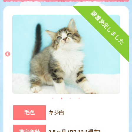
譲渡決定しました
毛色
キジ白
推定年齢
2.5ヶ月 (R7.12.1現在)