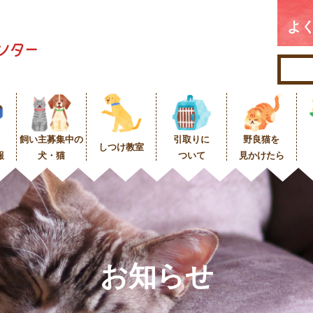
よ
飼い主募集中の
引取りに
野良猫を
しつけ教室
報
犬・猫
ついて
見かけたら
お知らせ